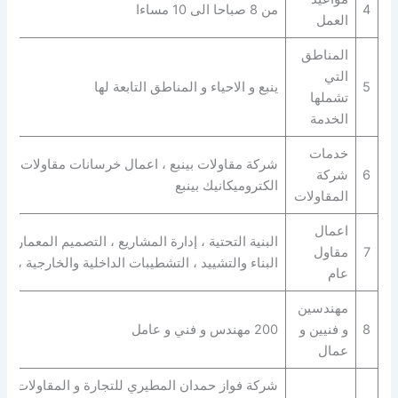
4
من 8 صباحا الى 10 مساءا
العمل
المناطق
التي
5
ينبع و الاحياء و المناطق التابعة لها
تشملها
الخدمة
خدمات
شركة مقاولات بينبع ، اعمال خرسانات مقاولات ، بنا
6
شركة
الكتروميكانيك بينبع
المقاولات
اعمال
البنية التحتية ، إدارة المشاريع ، التصميم المعماري 
7
مقاول
البناء والتشييد ، التشطيبات الداخلية والخارجية ، ا
عام
مهندسين
8
و فنيين و
200 مهندس و فني و عامل
عمال
شركة فواز حمدان المطيري للتجارة و المقاولات بينبع