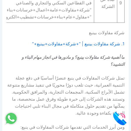
9
في القطاعين السكني والتجاري والصناعي
الشركة
“شركة+مقاولات+عامة+اعمال+خرسانات+بناء+انشا
“+مقاول+عام+بناء+خرسانات+تشطيب+الكتروميكان
شركة مقاولات بينبع
1. شركة مقاولات بينبع | “+شركة+مقاولات+بينبع+”
ما أهمية شركة مقاولات بينبع؟ و مادورها في انجاز مهام البناء و
التشييد؟
تمثل شركات المقاولات في ينبع عنصرًا أساسيًا في دفع عجلة
التنمية العمرانية، حيث تلعب دورًا محوريًا في تنفيذ مشاريع متنوعة
تشمل الأبراج السكنية، المجمعات التجارية، والمرافق الحكومية.
وتستند هذه الشركات إلى خبرة طويلة وفرق عمل متخصصة، ما
يمكّنها من تقديم حلول متكاملة في مجال البناء تلبي احتياجات
العملاء بكفاءة وجودة عالية.
ومن أبرز الخدمات التي تقدمها شركات المقاولات في ينبع: