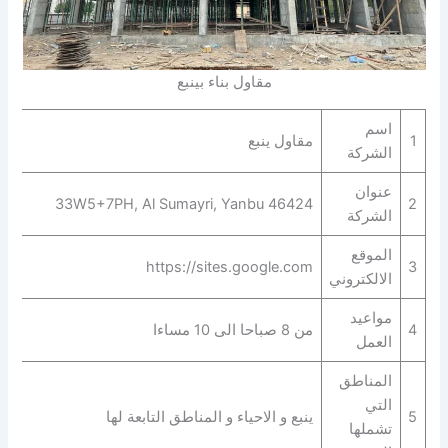
مقاول بناء بينبع
اسم
1
مقاول ينبع
الشركة
عنوان
33W5+7PH, Al Sumayri, Yanbu 46424
2
الشركة
الموقع
https://sites.google.com
3
الالكتروني
مواعيد
4
من 8 صباحا الى 10 مساءا
العمل
المناطق
التي
5
ينبع و الاحياء و المناطق التابعة لها
تشملها