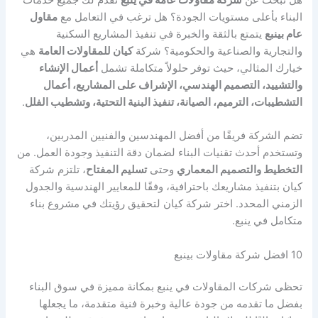
البناء بأعلى مستويات الجودة؟ هل ترغب في التعامل مع
مقاول
عام بينبع
يتمتع بالثقة والخبرة في تنفيذ المشاريع السكنية
والتجارية والصناعية والحكومية؟ شركة
كيان للمقاولات العامة
هي
خيارك المثالي، حيث توفر حلولاً متكاملة تشمل
أعمال الإنشاء
والتشييد، التصميم الهندسي، الإشراف على المشاريع، أعمال
التشطيبات، الترميم، الصيانة، تنفيذ البنية التحتية، وتشطيب الفلل
.
تضم الشركة فريقًا من أفضل المهندسين والفنيين المدربين،
وتستخدم أحدث تقنيات البناء لضمان دقة التنفيذ وجودة العمل. من
التخطيط والتصميم المعماري
وحتى
تسليم المفتاح
، تلتزم شركة
كيان بتنفيذ مشاريعك باحترافية، وفقًا للمعايير الهندسية والجدول
الزمني المحدد. اختر شركة كيان لتحقيق رؤيتك في مشروع بناء
متكامل في ينبع.
10 افضل شركة مقاولات بينبع
تحظى شركات المقاولات في ينبع بمكانة مميزة في سوق البناء
بفضل ما تقدمه من جودة عالية وخبرة فنية متقدمة، ما يجعلها