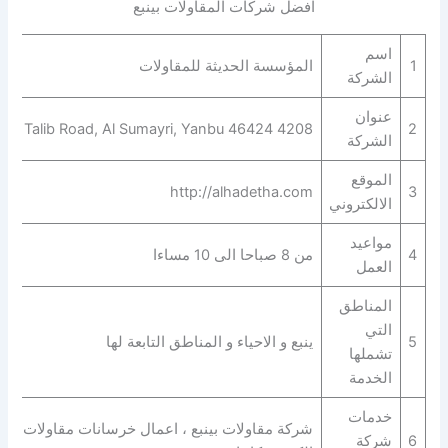
افضل شركات المقاولات بينبع
اسم
1
المؤسسة الحديثة للمقاولات
الشركة
عنوان
4208 Ali Bin Abi Talib Road, Al Sumayri, Yanbu 46424
2
الشركة
الموقع
http://alhadetha.com
3
الالكتروني
مواعيد
4
من 8 صباحا الى 10 مساءا
العمل
المناطق
التي
5
ينبع و الاحياء و المناطق التابعة لها
تشملها
الخدمة
خدمات
شركة مقاولات بينبع ، اعمال خرسانات مقاولات ، بنا
6
شركة