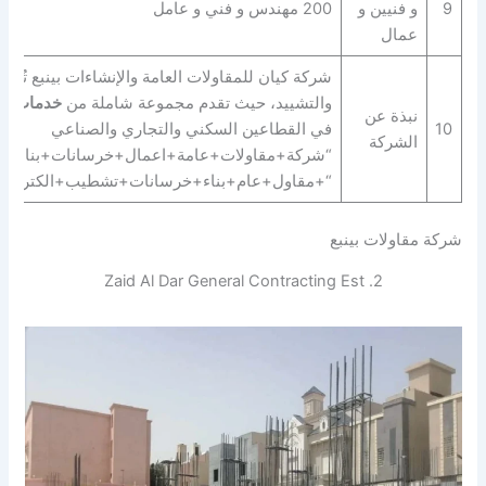
9
و فنيين و
200 مهندس و فني و عامل
عمال
شركة كيان للمقاولات العامة والإنشاءات بينبع تُعد
والتشييد، حيث تقدم مجموعة شاملة من
خدمات الم
نبذة عن
10
في القطاعين السكني والتجاري والصناعي
الشركة
“شركة+مقاولات+عامة+اعمال+خرسانات+بناء+انش
“+مقاول+عام+بناء+خرسانات+تشطيب+الكتروميكا
شركة مقاولات بينبع
2. Zaid Al Dar General Contracting Est