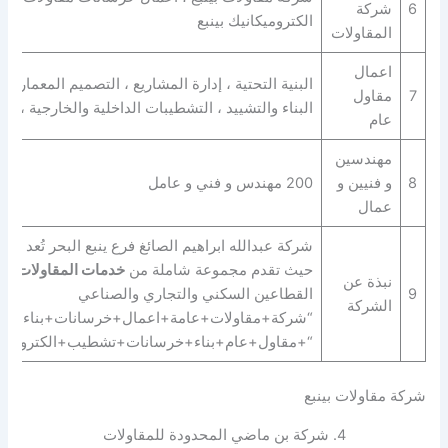
6
شركة
الكتروميكانيك بينبع
المقاولات
اعمال
البنية التحتية ، إدارة المشاريع ، التصميم المعماري 
7
مقاول
البناء والتشييد ، التشطيبات الداخلية والخارجية ، ا
عام
مهندسين
8
و فنيين و
200 مهندس و فني و عامل
عمال
شركة عبدالله ابراهيم الصائغ فرع ينبع البحر تُعد من
حيث تقدم مجموعة شاملة من
خدمات المقاولات الع
نبذة عن
9
القطاعين السكني والتجاري والصناعي
الشركة
“شركة+مقاولات+عامة+اعمال+خرسانات+بناء+انشا
“+مقاول+عام+بناء+خرسانات+تشطيب+الكتروميكان
شركة مقاولات بينبع
4. شركة بن ماضي المحدودة للمقاولات