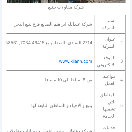
شركة مقاولات بينبع
اسم
1
شركة عبدالله ابراهيم الصائغ فرع ينبع البحر
الشركة
عنوان
2
2714 النقادي، الصفا، ينبع 46415 7034, Yanbu 58561
الشركة
الموقع
www.kiiann.com
3
الالكتروني
مواعيد
4
من 8 صباحا الى 10 مساءا
العمل
المناطق
التي
5
ينبع و الاحياء و المناطق التابعة لها
تشملها
الخدمة
خدمات
شركة مقاولات بينبع ، اعمال خرسانات مقاولات ، بنا