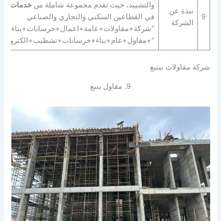
والتشييد، حيث تقدم مجموعة شاملة من
خدمات المق
نبذة عن
9
في القطاعين السكني والتجاري والصناعي
الشركة
“شركة+مقاولات+عامة+اعمال+خرسانات+بناء+انشا
“+مقاول+عام+بناء+خرسانات+تشطيب+الكتروميكان
شركة مقاولات بينبع
9. مقاول ينبع