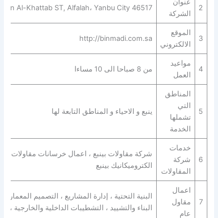
عنوان
r Bin Al-Khattab ST, Alfalah، Yanbu City 46517
2
الشركة
الموقع
http://binmadi.com.sa
3
الالكتروني
مواعيد
4
من 8 صباحا الى 10 مساءا
العمل
المناطق
التي
5
ينبع و الاحياء و المناطق التابعة لها
تشملها
الخدمة
خدمات
شركة مقاولات بينبع ، اعمال خرسانات مقاولات ، بنا
6
شركة
الكتروميكانيك بينبع
المقاولات
اعمال
البنية التحتية ، إدارة المشاريع ، التصميم المعماري 
7
مقاول
البناء والتشييد ، التشطيبات الداخلية والخارجية ، ا
عام