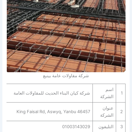
شركة مقاولات عامة بينبع
اسم
1
شركة كيان البناء الحديث للمقاولات العامة
الشركة
عنوان
King Faisal Rd, Aswyq, Yanbu 46457
2
الشركة
3
التليفون
01003143029