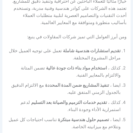
خيارًا مثاليًا للعملاء الباحثين عن احترافية وتنفيذ دقيق للمشاريع.
تعتمد هذه الشركات على كوادر هندسية وفنية مدربة، وتستخدم
أحدث التقنيات والتصاميم العصرية لتلبية متطلبات العملاء
بأساليب متطورة ومتوافقة مع المعايير العالمية.
ومن أبرز العوامل التي تميز شركات المقاولات في ينبع:
تقديم استشارات هندسية شاملة
تعمل على توجيه العميل خلال
مراحل المشروع المختلفة.
كذلك ،
استخدام مواد بناء ذات جودة عالية
تضمن المتانة
والالتزام بالمعايير الفنية.
ايضا ،
تنفيذ المشاريع ضمن المدة المحددة
مع الالتزام الدقيق
بالجدول الزمني المتفق عليه.
كذلك ،
تقديم خدمات الترميم والصيانة بعد التسليم
لدعم
استمرارية الأداء وجودة البناء.
ايضا ،
تصميم حلول هندسية مبتكرة
تناسب احتياجات كل عميل
وتتلاءم مع ميزانيته الخاصة.