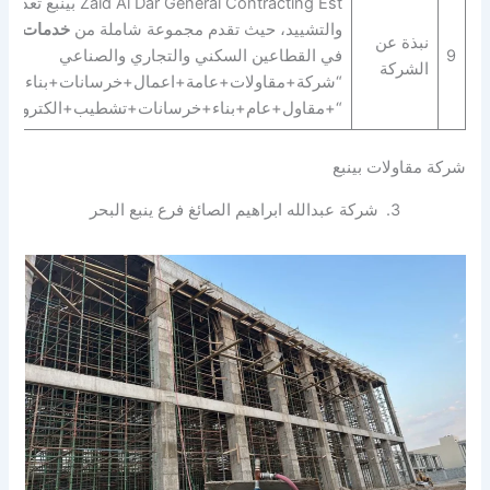
eneral Contracting Est
والتشييد، حيث تقدم مجموعة شاملة من
خدمات المق
نبذة عن
9
في القطاعين السكني والتجاري والصناعي
الشركة
“شركة+مقاولات+عامة+اعمال+خرسانات+بناء+انشا
“+مقاول+عام+بناء+خرسانات+تشطيب+الكتروميكان
شركة مقاولات بينبع
3.
شركة عبدالله ابراهيم الصائغ فرع ينبع البحر