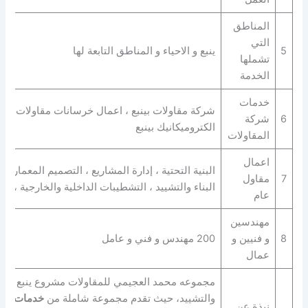
المناطق
التي
5
ينبع و الاحياء و المناطق التابعة لها
تشملها
الخدمة
خدمات
شركة مقاولات بينبع ، اعمال خرسانات مقاولات ، بنا
6
شركة
الكتروميكانيك بينبع
المقاولات
اعمال
البنية التحتية ، إدارة المشاريع ، التصميم المعماري 
7
مقاول
البناء والتشييد ، التشطيبات الداخلية والخارجية ، ا
عام
مهندسين
8
و فنيين و
200 مهندس و فني و عامل
عمال
مجموعه محمد العجيمي للمقاولات مشروع ينبع تُعد م
والتشييد، حيث تقدم مجموعة شاملة من
خدمات المق
نبذة عن