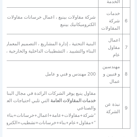
الخدمة
خدمات
شركة مقاولات بينبع ، اعمال خرسانات مقاولات ، بنا
6
شركة
الكتروميكانيك بينبع
المقاولات
اعمال
البنية التحتية ، إدارة المشاريع ، التصميم المعماري 
7
مقاول
البناء والتشييد ، التشطيبات الداخلية والخارجية ، ا
عام
مهندسين
8
و فنيين و
200 مهندس و فني و عامل
عمال
مقاول ينبع يوفر الشركات الرائدة في مجال البناء 
خدمات المقاولات العامة
التي تلبي احتياجات العملا
نبذة عن
9
والصناعي
الشركة
“شركة+مقاولات+عامة+اعمال+خرسانات+بناء+انشا
“+مقاول+عام+بناء+خرسانات+تشطيب+الكتروميكان