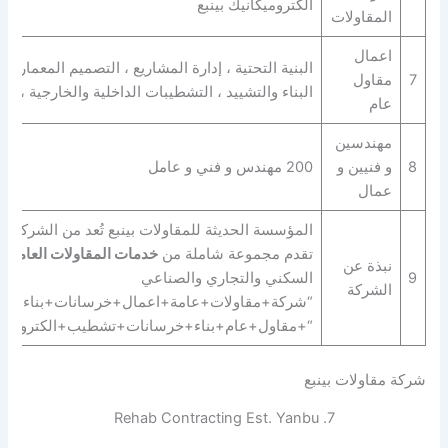
الكتروميكانيك بينبع
المقاولات
اعمال
البنية التحتية ، إدارة المشاريع ، التصميم المعماري 
7
مقاول
البناء والتشييد ، التشطيبات الداخلية والخارجية ، ا
عام
مهندسين
8
و فنيين و
200 مهندس و فني و عامل
عمال
المؤسسة الحديثة للمقاولات بينبع تُعد من الشركات ا
تقدم مجموعة شاملة من
خدمات المقاولات العامة
ال
نبذة عن
9
السكني والتجاري والصناعي
الشركة
“شركة+مقاولات+عامة+اعمال+خرسانات+بناء+انشا
“+مقاول+عام+بناء+خرسانات+تشطيب+الكتروميكان
شركة مقاولات بينبع
7. Rehab Contracting Est. Yanbu