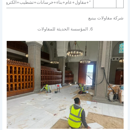
“+مقاول+عام+بناء+خرسانات+تشطيب+الكتروميكان
شركة مقاولات بينبع
6. المؤسسة الحديثة للمقاولات