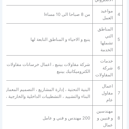
مواعيد
4
من 8 صباحا الى 10 مساءا
العمل
المناطق
التي
5
ينبع و الاحياء و المناطق التابعة لها
تشملها
الخدمة
خدمات
شركة مقاولات بينبع ، اعمال خرسانات مقاولات ، بنا
6
شركة
الكتروميكانيك بينبع
المقاولات
اعمال
البنية التحتية ، إدارة المشاريع ، التصميم المعماري 
7
مقاول
البناء والتشييد ، التشطيبات الداخلية والخارجية ، ا
عام
مهندسين
8
و فنيين و
200 مهندس و فني و عامل
عمال