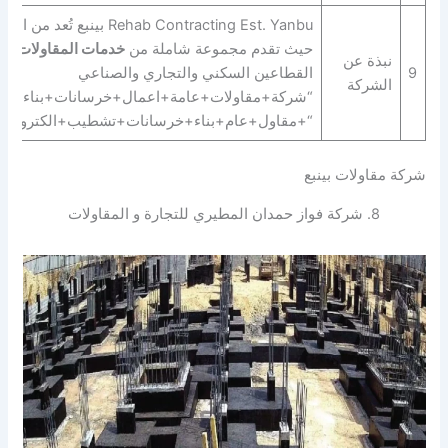
ehab Contracting Est. Yanbu
حيث تقدم مجموعة شاملة من
خدمات المقاولات الع
نبذة عن
9
القطاعين السكني والتجاري والصناعي
الشركة
“شركة+مقاولات+عامة+اعمال+خرسانات+بناء+انشا
“+مقاول+عام+بناء+خرسانات+تشطيب+الكتروميكان
شركة مقاولات بينبع
8. شركة فواز حمدان المطيري للتجارة و المقاولات