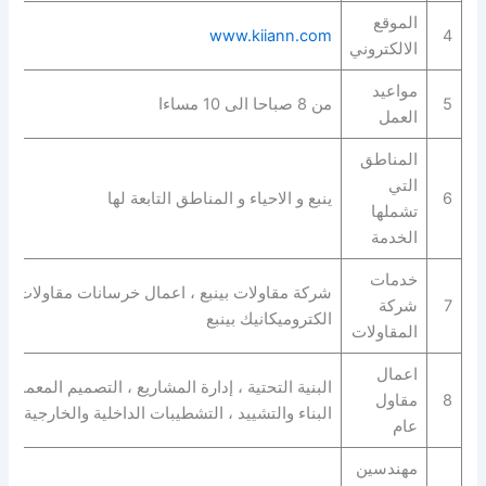
الموقع
www.kiiann.com
4
الالكتروني
مواعيد
5
من 8 صباحا الى 10 مساءا
العمل
المناطق
التي
6
ينبع و الاحياء و المناطق التابعة لها
تشملها
الخدمة
خدمات
شركة مقاولات بينبع ، اعمال خرسانات مقاولات ، بن
7
شركة
الكتروميكانيك بينبع
المقاولات
اعمال
البنية التحتية ، إدارة المشاريع ، التصميم المعماري
8
مقاول
البناء والتشييد ، التشطيبات الداخلية والخارجية ،
عام
مهندسين