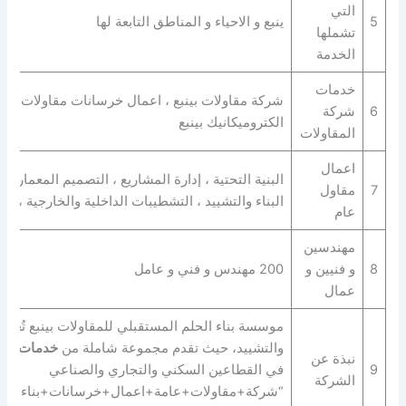
التي
5
ينبع و الاحياء و المناطق التابعة لها
تشملها
الخدمة
خدمات
شركة مقاولات بينبع ، اعمال خرسانات مقاولات ، بنا
6
شركة
الكتروميكانيك بينبع
المقاولات
اعمال
البنية التحتية ، إدارة المشاريع ، التصميم المعماري 
7
مقاول
البناء والتشييد ، التشطيبات الداخلية والخارجية ، ا
عام
مهندسين
8
و فنيين و
200 مهندس و فني و عامل
عمال
موسسة بناء الحلم المستقبلي للمقاولات بينبع تُعد 
والتشييد، حيث تقدم مجموعة شاملة من
خدمات المق
نبذة عن
9
في القطاعين السكني والتجاري والصناعي
الشركة
“شركة+مقاولات+عامة+اعمال+خرسانات+بناء+انشا