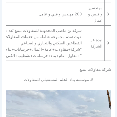
مهندسين
8
و فنيين و
200 مهندس و فني و عامل
عمال
شركة بن ماضي المحدودة للمقاولات بينبع تُعد من ال
حيث تقدم مجموعة شاملة من
خدمات المقاولات الع
نبذة عن
9
القطاعين السكني والتجاري والصناعي
الشركة
“شركة+مقاولات+عامة+اعمال+خرسانات+بناء+انشا
“+مقاول+عام+بناء+خرسانات+تشطيب+الكتروميكان
شركة مقاولات بينبع
5. موسسة بناء الحلم المستقبلي للمقاولات