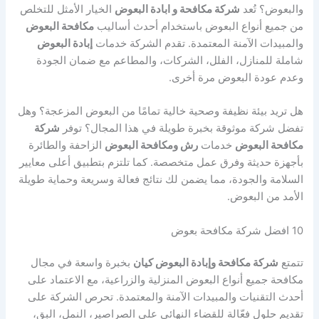
والبعوض؟ تُعد
شركة مكافحة و ابادة البعوض
الخيار الأمثل للتخلص
من جميع أنواع البعوض باستخدام أحدث أساليب
مكافحة البعوض
والمبيدات الآمنة المعتمدة. تقدم الشركة خدمات
إبادة البعوض
شاملة للمنازل، الفلل، الشركات، والمطاعم مع ضمان الجودة
وعدم عودة البعوض مرة أخرى.
هل تريد بيئة نظيفة وصحية خالية تمامًا من البعوض المزعجة؟ وهل
تفضل شركة موثوقة بخبرة طويلة في هذا المجال؟ توفر
شركة
مكافحة البعوض
خدمات
رش ومكافحة البعوض
الزاحفة والطائرة
بأجهزة حديثة وفرق عمل متخصصة. كما تلتزم بتطبيق أعلى معايير
السلامة والجودة، مما يضمن لك نتائج فعالة وسريعة وحماية طويلة
الأمد من البعوض.
10 افضل شركة مكافحة بعوض
تتمتع
شركة مكافحة وإبادة البعوض كيان
بخبرة واسعة في مجال
مكافحة جميع أنواع البعوض المنزلية والزراعية، مع الاعتماد على
أحدث التقنيات والمبيدات الآمنة والمعتمدة. تحرص الشركة على
تقديم حلول فعّالة للقضاء النهائي على الصراصير، النمل، البق،