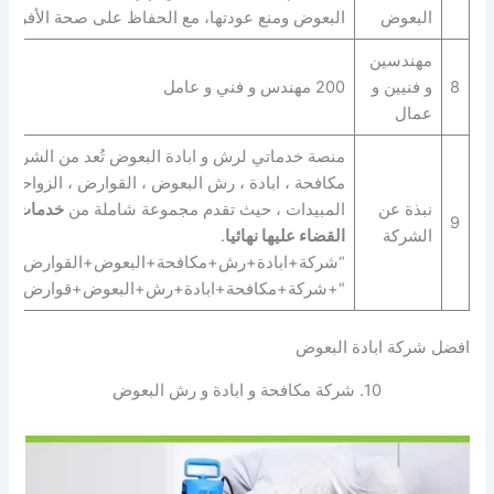
البعوض
البعوض ومنع عودتها، مع الحفاظ على صحة الأفراد و
مهندسين
8
و فنيين و
200 مهندس و فني و عامل
عمال
منصة خدماتي لرش و ابادة البعوض تُعد من الشركات
مكافحة ، ابادة ، رش البعوض ، القوارض ، الزواحف ب
نبذة عن
المبيدات ، حيث تقدم مجموعة شاملة من
خدمات ال
9
الشركة
القضاء عليها نهائيا
.
“شركة+ابادة+رش+مكافحة+البعوض+القوارض+الز
“+شركة+مكافحة+ابادة+رش+البعوض+قوارض+زو
افضل شركة ابادة البعوض
10. شركة مكافحة و ابادة و رش البعوض