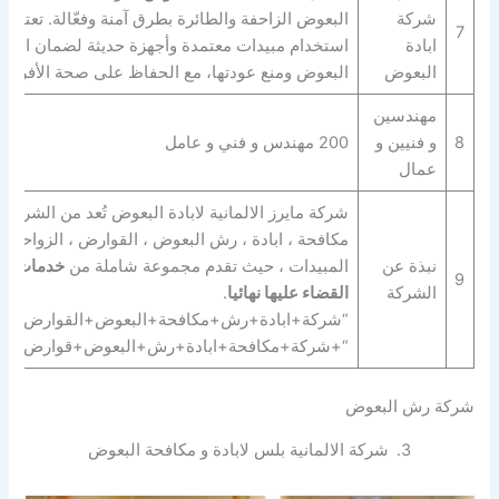
شركة
البعوض الزاحفة والطائرة بطرق آمنة وفعّالة. تعتمد
7
ابادة
استخدام مبيدات معتمدة وأجهزة حديثة لضمان القضا
البعوض
البعوض ومنع عودتها، مع الحفاظ على صحة الأفراد و
مهندسين
8
و فنيين و
200 مهندس و فني و عامل
عمال
شركة مايرز الالمانية لابادة البعوض تُعد من الشركات
مكافحة ، ابادة ، رش البعوض ، القوارض ، الزواحف ب
نبذة عن
المبيدات ، حيث تقدم مجموعة شاملة من
خدمات ال
9
الشركة
القضاء عليها نهائيا
.
“شركة+ابادة+رش+مكافحة+البعوض+القوارض+الز
“+شركة+مكافحة+ابادة+رش+البعوض+قوارض+زو
شركة رش البعوض
3.
شركة الالمانية بلس لابادة و مكافحة البعوض