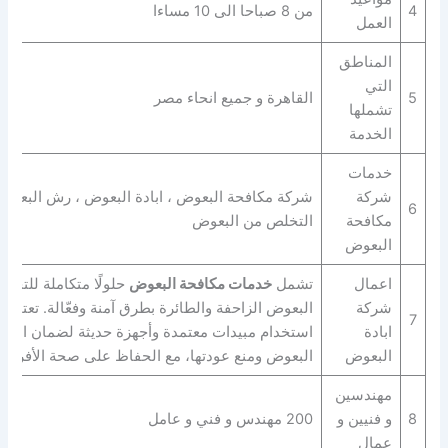
4
من 8 صباحا الى 10 مساءا
العمل
المناطق
التي
5
القاهرة و جميع انحاء مصر
تشملها
الخدمة
خدمات
شركة
شركة مكافحة البعوض ، ابادة البعوض ، رش البعوض
6
مكافحة
التخلص من البعوض
البعوض
اعمال
تشمل
خدمات مكافحة البعوض
حلولًا متكاملة للتخل
شركة
البعوض الزاحفة والطائرة بطرق آمنة وفعّالة. تعتمد
7
ابادة
استخدام مبيدات معتمدة وأجهزة حديثة لضمان القضا
البعوض
البعوض ومنع عودتها، مع الحفاظ على صحة الأفراد و
مهندسين
8
و فنيين و
200 مهندس و فني و عامل
عمال