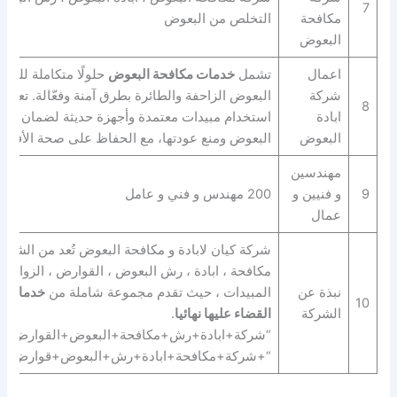
7
مكافحة
التخلص من البعوض
البعوض
اعمال
تشمل
خدمات مكافحة البعوض
حلولًا متكاملة للتخ
شركة
البعوض الزاحفة والطائرة بطرق آمنة وفعّالة. تعتم
8
ابادة
استخدام مبيدات معتمدة وأجهزة حديثة لضمان القض
البعوض
البعوض ومنع عودتها، مع الحفاظ على صحة الأفراد 
مهندسين
9
و فنيين و
200 مهندس و فني و عامل
عمال
شركة كيان لابادة و مكافحة البعوض تُعد من الشركا
مكافحة ، ابادة ، رش البعوض ، القوارض ، الزواحف 
نبذة عن
المبيدات ، حيث تقدم مجموعة شاملة من
خدمات ا
10
الشركة
القضاء عليها نهائيا
.
“شركة+ابادة+رش+مكافحة+البعوض+القوارض+ال
“+شركة+مكافحة+ابادة+رش+البعوض+قوارض+ز