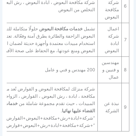
شركة
شركة مكافحة البعوض ، ابادة البعوض ، رش البعوض
6
مكافحة
التخلص من البعوض
البعوض
اعمال
تشمل
خدمات مكافحة البعوض
حلولًا متكاملة للتخل
شركة
البعوض الزاحفة والطائرة بطرق آمنة وفعّالة. تعتمد
7
ابادة
استخدام مبيدات معتمدة وأجهزة حديثة لضمان القضا
البعوض
البعوض ومنع عودتها، مع الحفاظ على صحة الأفراد و
مهندسين
8
و فنيين و
200 مهندس و فني و عامل
عمال
شركة منزلك لمكافحة البعوض و القوارض تُعد من ال
مكافحة ، ابادة ، رش البعوض ، القوارض ، الزواحف ب
نبذة عن
المبيدات ، حيث تقدم مجموعة شاملة من
خدمات ال
9
الشركة
القضاء عليها نهائيا
.
“شركة+ابادة+رش+مكافحة+البعوض+القوارض+الز
“+شركة+مكافحة+ابادة+رش+البعوض+قوارض+زو