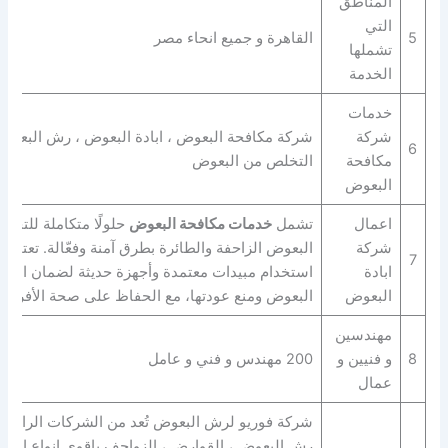
المناطق
التي
5
القاهرة و جميع انحاء مصر
تشملها
الخدمة
خدمات
شركة
شركة مكافحة البعوض ، ابادة البعوض ، رش البعوض
6
مكافحة
التخلص من البعوض
البعوض
اعمال
تشمل
خدمات مكافحة البعوض
حلولًا متكاملة للتخل
شركة
البعوض الزاحفة والطائرة بطرق آمنة وفعّالة. تعتمد
7
ابادة
استخدام مبيدات معتمدة وأجهزة حديثة لضمان القضا
البعوض
البعوض ومنع عودتها، مع الحفاظ على صحة الأفراد و
مهندسين
8
و فنيين و
200 مهندس و فني و عامل
عمال
شركة فوريو لرش البعوض تُعد من الشركات الرائدة ف
رش البعوض ، القوارض ، الزواحف باقوى انواع المبي