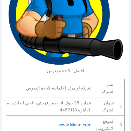
افضل مكافحة بعوض
اسم
1
شركة أوامرك الالمانية لابادة البعوض
الشركة
عنوان
عمارة 38 بلوك 4، صقر قريش، الحي العاشر، 
2
الشركة
القاهرة‬ 4450113
الموقع
www.kiiann.com
3
الالكتروني