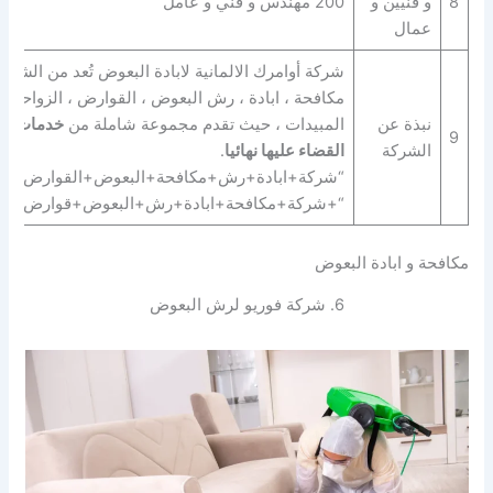
8
و فنيين و
200 مهندس و فني و عامل
عمال
شركة أوامرك الالمانية لابادة البعوض تُعد من الشرك
مكافحة ، ابادة ، رش البعوض ، القوارض ، الزواحف ب
نبذة عن
المبيدات ، حيث تقدم مجموعة شاملة من
خدمات ال
9
الشركة
القضاء عليها نهائيا
.
“شركة+ابادة+رش+مكافحة+البعوض+القوارض+الز
“+شركة+مكافحة+ابادة+رش+البعوض+قوارض+زو
مكافحة و ابادة البعوض
6. شركة فوريو لرش البعوض