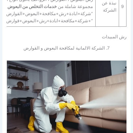
نبذة عن
9
مجموعة شاملة من
خدمات التخلص من البعوض و القضا
الشركة
“شركة+ابادة+رش+مكافحة+البعوض+القوارض+الز
“+شركة+مكافحة+ابادة+رش+البعوض+قوارض+زو
رش المبيدات
7. الشركة الالمانية لمكافحة البعوض و القوارض