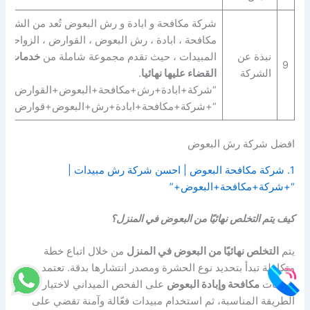
شركة مكافحة و ابادة و رش البعوض تُعد من الشركا
مكافحة ، ابادة ، رش البعوض ، القوارض ، الزواحف ب
نبذة عن
المبيدات ، حيث تقدم مجموعة شاملة من
خدمات ال
9
الشركة
القضاء عليها نهائيا
.
“شركة+ابادة+رش+مكافحة+البعوض+القوارض+الز
“+شركة+مكافحة+ابادة+رش+البعوض+قوارض+زو
افضل شركة رش البعوض
1. شركة مكافحة البعوض | احسن شركة رش مبيدات |
“+شركة+مكافحة+البعوض+”
كيف يتم التخلص نهائيًا من البعوض في المنزل؟
يتم
التخلص نهائيًا من البعوض في المنزل
من خلال اتباع خطة
متكاملة تبدأ بتحديد نوع الحشرة ومصدر انتشارها بدقة. تعتمد
شركات
مكافحة وإبادة البعوض
على الفحص الميداني لاختيار
الطريقة المناسبة، ثم استخدام مبيدات فعّالة وآمنة تقضي على