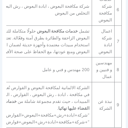
شركة
شركة مكافحة البعوض ، ابادة البعوض ، رش البعوض
6
مكافحة
التخلص من البعوض
البعوض
اعمال
تشمل
خدمات مكافحة البعوض
حلولًا متكاملة للتخل
شركة
البعوض الزاحفة والطائرة بطرق آمنة وفعّالة. تعتمد
7
ابادة
استخدام مبيدات معتمدة وأجهزة حديثة لضمان القضا
البعوض
البعوض ومنع عودتها، مع الحفاظ على صحة الأفراد و
مهندسين
8
و فنيين و
200 مهندس و فني و عامل
عمال
الشركة الالمانية لمكافحة البعوض و القوارض تُعد م
في مكافحة ، ابادة ، رش البعوض ، القوارض ، الزواح
نبذة عن
المبيدات ، حيث تقدم مجموعة شاملة من
خدمات ال
9
الشركة
القضاء عليها نهائيا
.
“شركة+ابادة+رش+مكافحة+البعوض+القوارض+الز
“+شركة+مكافحة+ابادة+رش+البعوض+قوارض+زو