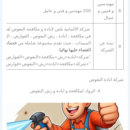
مهندسين
8
و فنيين و
200 مهندس و فني و عامل
عمال
شركة الالمانية بلس لابادة و مكافحة البعوض تُعد م
في مكافحة ، ابادة ، رش البعوض ، القوارض ، الزواح
نبذة عن
المبيدات ، حيث تقدم مجموعة شاملة من
خدمات ال
9
الشركة
القضاء عليها نهائيا
.
“شركة+ابادة+رش+مكافحة+البعوض+القوارض+الز
“+شركة+مكافحة+ابادة+رش+البعوض+قوارض+زو
شركة ابادة البعوض
4. الرواد لمكافحة و ابادة و رش البعوض