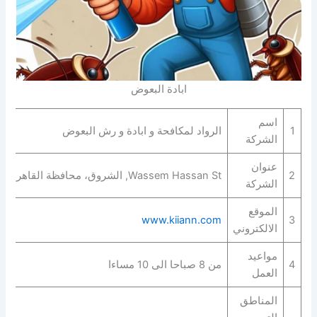
ابادة البعوض
اسم
1
الرواد لمكافحة و ابادة و رش البعوض
الشركة
عنوان
2
Wassem Hassan St, الشروق، محافظة القاهرة‬ 4921313
الشركة
الموقع
www.kiiann.com
3
الالكتروني
مواعيد
4
من 8 صباحا الى 10 مساءا
العمل
المناطق