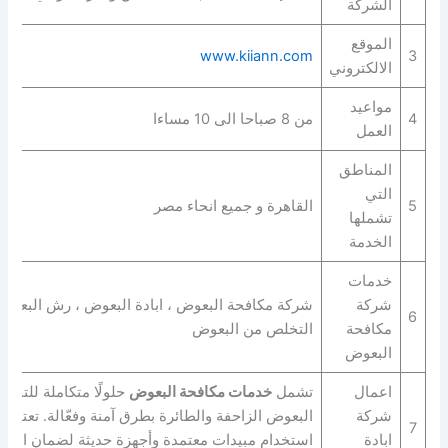
الشركة
الموقع
www.kiiann.com
3
الالكتروني
مواعيد
4
من 8 صباحا الى 10 مساءا
العمل
المناطق
التي
5
القاهرة و جميع انحاء مصر
تشملها
الخدمة
خدمات
شركة
شركة مكافحة البعوض ، ابادة البعوض ، رش البعوض
6
مكافحة
التخلص من البعوض
البعوض
اعمال
تشمل
خدمات مكافحة البعوض
حلولًا متكاملة للتخل
شركة
البعوض الزاحفة والطائرة بطرق آمنة وفعّالة. تعتمد
7
ابادة
استخدام مبيدات معتمدة وأجهزة حديثة لضمان القضا