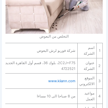
التخلص من البعوض
اسم
1
شركة فوريو لرش البعوض
الشركة
عنوان
2C2J+F75، بلوك 36، قسم أول القاهرة الج‬
2
الشركة
4722521
الموقع
www.kiiann.com
3
الالكتروني
مواعيد
4
من 8 صباحا الى 10 مساءا
العمل