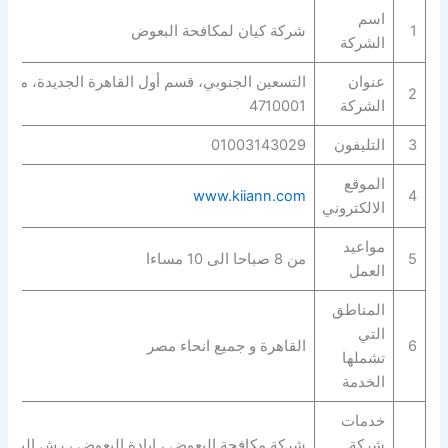
اسم
1
شركة كيان لمكافحة البعوض
الشركة
عنوان
التسعين الجنوبي، قسم أول القاهرة الجديدة، محاف‬
2
الشركة
4710001
3
التليفون
01003143029
الموقع
www.kiiann.com
4
الالكتروني
مواعيد
5
من 8 صباحا الى 10 مساءا
العمل
المناطق
التي
6
القاهرة و جميع انحاء مصر
تشملها
الخدمة
خدمات
شركة
شركة مكافحة البعوض ، ابادة البعوض ، رش البعو