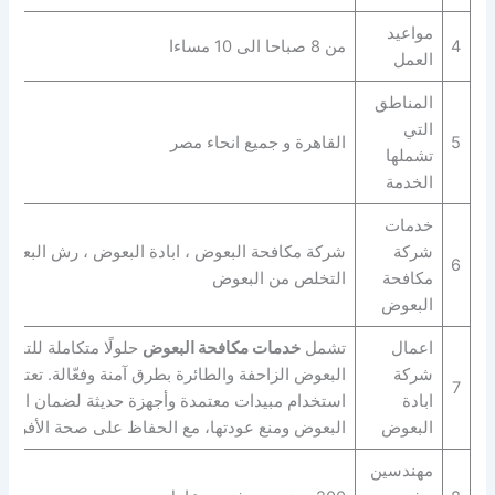
مواعيد
4
من 8 صباحا الى 10 مساءا
العمل
المناطق
التي
5
القاهرة و جميع انحاء مصر
تشملها
الخدمة
خدمات
شركة
شركة مكافحة البعوض ، ابادة البعوض ، رش البعوض
6
مكافحة
التخلص من البعوض
البعوض
اعمال
تشمل
خدمات مكافحة البعوض
حلولًا متكاملة للتخل
شركة
البعوض الزاحفة والطائرة بطرق آمنة وفعّالة. تعتمد
7
ابادة
استخدام مبيدات معتمدة وأجهزة حديثة لضمان القضا
البعوض
البعوض ومنع عودتها، مع الحفاظ على صحة الأفراد و
مهندسين