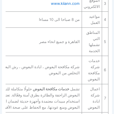
الموقع
www.kiiann.com
3
الالكتروني
مواعيد
4
من 8 صباحا الى 10 مساءا
العمل
المناطق
التي
5
القاهرة و جميع انحاء مصر
تشملها
الخدمة
خدمات
شركة
شركة مكافحة البعوض ، ابادة البعوض ، رش البعوض
6
مكافحة
التخلص من البعوض
البعوض
اعمال
تشمل
خدمات مكافحة البعوض
حلولًا متكاملة للتخل
شركة
البعوض الزاحفة والطائرة بطرق آمنة وفعّالة. تعتمد
7
ابادة
استخدام مبيدات معتمدة وأجهزة حديثة لضمان القضا
البعوض
البعوض ومنع عودتها، مع الحفاظ على صحة الأفراد و