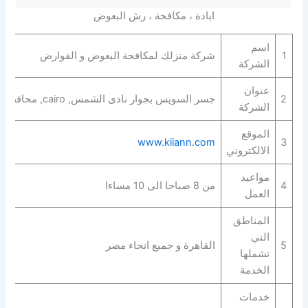
ابادة ، مكافحة ، رش البعوض
اسم
1
شركة منزلك لمكافحة البعوض و القوارض
الشركة
عنوان
2
جسر السويس بجوار نادى الشمس, cairo, محافظة القاهرة‬ 11777
الشركة
الموقع
www.kiiann.com
3
الالكتروني
مواعيد
4
من 8 صباحا الى 10 مساءا
العمل
المناطق
التي
5
القاهرة و جميع انحاء مصر
تشملها
الخدمة
خدمات