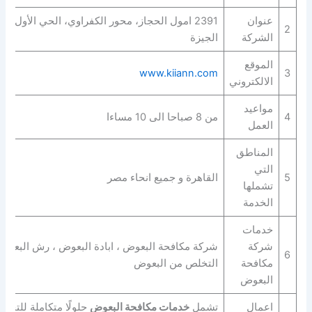
عنوان
391
2
الشركة
الجيزة
الموقع
www.kiiann.com
3
الالكتروني
مواعيد
4
من 8 صباحا الى 10 مساءا
العمل
المناطق
التي
5
القاهرة و جميع انحاء مصر
تشملها
الخدمة
خدمات
شركة
شركة مكافحة البعوض ، ابادة البعوض ، رش البعوض
6
مكافحة
التخلص من البعوض
البعوض
اعمال
تشمل
خدمات مكافحة البعوض
حلولًا متكاملة للتخل