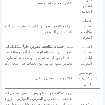
التي
5
القاهرة و جميع انحاء مصر
تشملها
الخدمة
خدمات
شركة
شركة مكافحة البعوض ، ابادة البعوض ، رش البعوض
6
مكافحة
التخلص من البعوض
البعوض
اعمال
تشمل
خدمات مكافحة البعوض
حلولًا متكاملة للتخل
شركة
البعوض الزاحفة والطائرة بطرق آمنة وفعّالة. تعتمد
7
ابادة
استخدام مبيدات معتمدة وأجهزة حديثة لضمان القضا
البعوض
البعوض ومنع عودتها، مع الحفاظ على صحة الأفراد و
مهندسين
8
و فنيين و
200 مهندس و فني و عامل
عمال
الرواد لمكافحة و ابادة و رش البعوض تُعد من الشرك
مكافحة ، ابادة ، رش البعوض ، القوارض ، الزواحف ب
نبذة عن
المبيدات ، حيث تقدم مجموعة شاملة من
خدمات ال