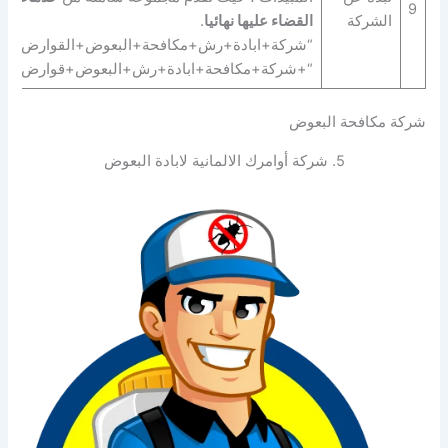
9
الشركة
القضاء عليها نهائيا
.
“شركة+ابادة+رش+مكافحة+البعوض+القوارض+الز
“+شركة+مكافحة+ابادة+رش+البعوض+قوارض+زو
شركة مكافحة البعوض
5. شركة أوامرك الالمانية لابادة البعوض