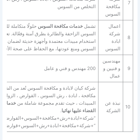
7
مكافحة
التخلص من السوس
السوس
اعمال
تشمل
خدمات مكافحة السوس
حلولًا متكاملة للتخ
شركة
السوس الزاحفة والطائرة بطرق آمنة وفعّالة. تعتم
8
ابادة
استخدام مبيدات معتمدة وأجهزة حديثة لضمان القض
السوس
السوس ومنع عودتها، مع الحفاظ على صحة الأفراد 
مهندسين
9
و فنيين و
200 مهندس و فني و عامل
عمال
شركة كيان لابادة و مكافحة السوس تُعد من الشركا
مكافحة ، ابادة ، رش السوس ، القوارض ، الزواحف 
نبذة عن
المبيدات ، حيث تقدم مجموعة شاملة من
خدمات ا
10
الشركة
القضاء عليها نهائيا
.
“شركة+ابادة+رش+مكافحة+السوس+القوارض+ال
“+شركة+مكافحة+ابادة+رش+السوس+قوارض+ز