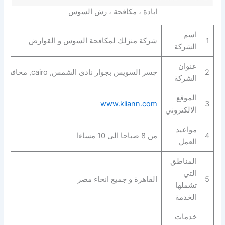
ابادة ، مكافحة ، رش السوس
اسم
1
شركة منزلك لمكافحة السوس و القوارض
الشركة
عنوان
2
جسر السويس بجوار نادى الشمس, cairo, محافظة القاهرة‬ 11777
الشركة
الموقع
www.kiiann.com
3
الالكتروني
مواعيد
4
من 8 صباحا الى 10 مساءا
العمل
المناطق
التي
5
القاهرة و جميع انحاء مصر
تشملها
الخدمة
خدمات