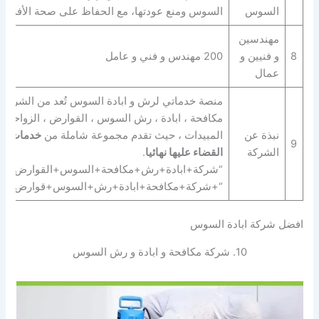
السوس
السوس ومنع عودتها، مع الحفاظ على صحة الأفراد و
مهندسين
8
و فنيين و
200 مهندس و فني و عامل
عمال
منصة خدماتي لرش و ابادة السوس تُعد من الشركات
مكافحة ، ابادة ، رش السوس ، القوارض ، الزواحف ب
نبذة عن
المبيدات ، حيث تقدم مجموعة شاملة من
خدمات ال
9
الشركة
القضاء عليها نهائيا
.
“شركة+ابادة+رش+مكافحة+السوس+القوارض+الز
“+شركة+مكافحة+ابادة+رش+السوس+قوارض+زو
افضل شركة ابادة السوس
10. شركة مكافحة و ابادة و رش السوس