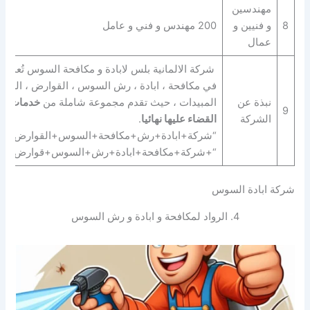
مهندسين
8
و فنيين و
200 مهندس و فني و عامل
عمال
شركة الالمانية بلس لابادة و مكافحة السوس تُعد من
في مكافحة ، ابادة ، رش السوس ، القوارض ، الزواح
نبذة عن
المبيدات ، حيث تقدم مجموعة شاملة من
خدمات ال
9
الشركة
القضاء عليها نهائيا
.
“شركة+ابادة+رش+مكافحة+السوس+القوارض+الز
“+شركة+مكافحة+ابادة+رش+السوس+قوارض+زو
شركة ابادة السوس
4. الرواد لمكافحة و ابادة و رش السوس