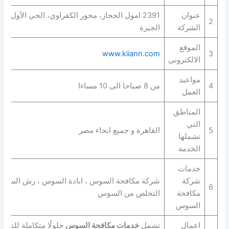
عنوان
391
2
الشركة
الجيزة
الموقع
www.kiiann.com
3
الالكتروني
مواعيد
4
من 8 صباحا الى 10 مساءا
العمل
المناطق
التي
5
القاهرة و جميع انحاء مصر
تشملها
الخدمة
خدمات
شركة
شركة مكافحة السوس ، ابادة السوس ، رش السوس 
6
مكافحة
التخلص من السوس
السوس
اعمال
تشمل
خدمات مكافحة السوس
حلولًا متكاملة للتخل