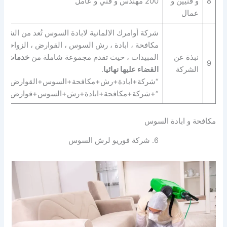
8
و فنيين و
200 مهندس و فني و عامل
عمال
شركة أوامرك الالمانية لابادة السوس تُعد من الشرك
مكافحة ، ابادة ، رش السوس ، القوارض ، الزواحف ب
نبذة عن
المبيدات ، حيث تقدم مجموعة شاملة من
خدمات ال
9
الشركة
القضاء عليها نهائيا
.
“شركة+ابادة+رش+مكافحة+السوس+القوارض+الز
“+شركة+مكافحة+ابادة+رش+السوس+قوارض+زو
مكافحة و ابادة السوس
6. شركة فوريو لرش السوس