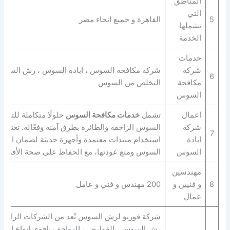
المناطق
التي
5
القاهرة و جميع انحاء مصر
تشملها
الخدمة
خدمات
شركة
شركة مكافحة السوس ، ابادة السوس ، رش السوس 
6
مكافحة
التخلص من السوس
السوس
اعمال
تشمل
خدمات مكافحة السوس
حلولًا متكاملة للتخل
شركة
السوس الزاحفة والطائرة بطرق آمنة وفعّالة. تعتمد
7
ابادة
استخدام مبيدات معتمدة وأجهزة حديثة لضمان القضا
السوس
السوس ومنع عودتها، مع الحفاظ على صحة الأفراد و
مهندسين
8
و فنيين و
200 مهندس و فني و عامل
عمال
شركة فوريو لرش السوس تُعد من الشركات الرائدة ف
رش السوس ، القوارض ، الزواحف باقوى انواع المبي