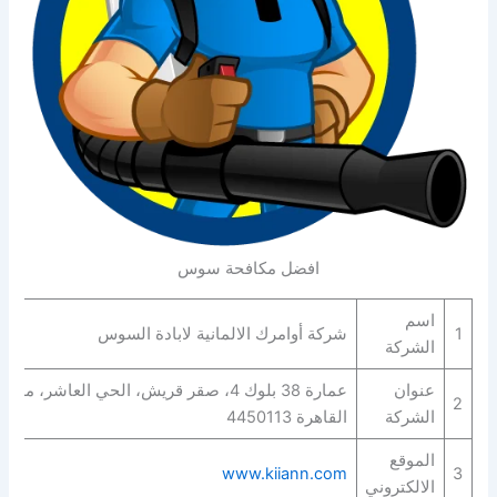
افضل مكافحة سوس
اسم
1
شركة أوامرك الالمانية لابادة السوس
الشركة
عنوان
عمارة 38 بلوك 4، صقر قريش، الحي العاشر، 
2
الشركة
القاهرة‬ 4450113
الموقع
www.kiiann.com
3
الالكتروني