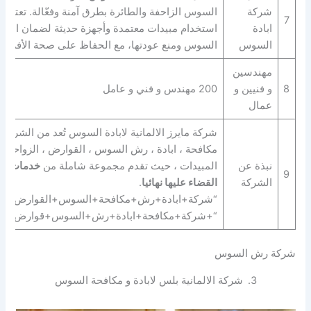
شركة
السوس الزاحفة والطائرة بطرق آمنة وفعّالة. تعتمد
7
ابادة
استخدام مبيدات معتمدة وأجهزة حديثة لضمان القضا
السوس
السوس ومنع عودتها، مع الحفاظ على صحة الأفراد و
مهندسين
8
و فنيين و
200 مهندس و فني و عامل
عمال
شركة مايرز الالمانية لابادة السوس تُعد من الشركات
مكافحة ، ابادة ، رش السوس ، القوارض ، الزواحف ب
نبذة عن
المبيدات ، حيث تقدم مجموعة شاملة من
خدمات ال
9
الشركة
القضاء عليها نهائيا
.
“شركة+ابادة+رش+مكافحة+السوس+القوارض+الز
“+شركة+مكافحة+ابادة+رش+السوس+قوارض+زو
شركة رش السوس
3.
شركة الالمانية بلس لابادة و مكافحة السوس