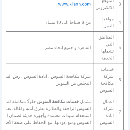
الموقع
www.kiiann.com
3
الالكتروني
مواعيد
4
من 8 صباحا الى 10 مساءا
العمل
المناطق
التي
5
القاهرة و جميع انحاء مصر
تشملها
الخدمة
خدمات
شركة
شركة مكافحة السوس ، ابادة السوس ، رش السوس 
6
مكافحة
التخلص من السوس
السوس
اعمال
تشمل
خدمات مكافحة السوس
حلولًا متكاملة للتخل
شركة
السوس الزاحفة والطائرة بطرق آمنة وفعّالة. تعتمد
7
ابادة
استخدام مبيدات معتمدة وأجهزة حديثة لضمان القضا
السوس
السوس ومنع عودتها، مع الحفاظ على صحة الأفراد و