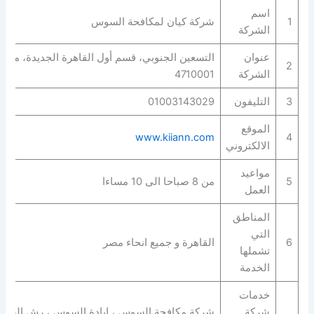
اسم
1
شركة كيان لمكافحة السوس
الشركة
عنوان
التسعين الجنوبي، قسم أول القاهرة الجديدة، محاف‬
2
الشركة
4710001
3
التليفون
01003143029
الموقع
www.kiiann.com
4
الالكتروني
مواعيد
5
من 8 صباحا الى 10 مساءا
العمل
المناطق
التي
6
القاهرة و جميع انحاء مصر
تشملها
الخدمة
خدمات
شركة
شركة مكافحة السوس ، ابادة السوس ، رش السوس