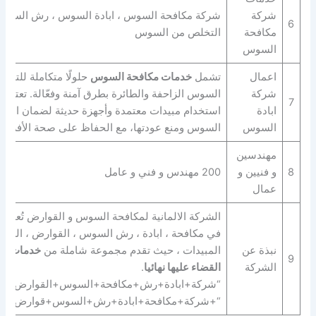
شركة
شركة مكافحة السوس ، ابادة السوس ، رش السوس 
6
مكافحة
التخلص من السوس
السوس
اعمال
تشمل
خدمات مكافحة السوس
حلولًا متكاملة للتخل
شركة
السوس الزاحفة والطائرة بطرق آمنة وفعّالة. تعتمد
7
ابادة
استخدام مبيدات معتمدة وأجهزة حديثة لضمان القضا
السوس
السوس ومنع عودتها، مع الحفاظ على صحة الأفراد و
مهندسين
8
و فنيين و
200 مهندس و فني و عامل
عمال
الشركة الالمانية لمكافحة السوس و القوارض تُعد من
في مكافحة ، ابادة ، رش السوس ، القوارض ، الزواح
نبذة عن
المبيدات ، حيث تقدم مجموعة شاملة من
خدمات ال
9
الشركة
القضاء عليها نهائيا
.
“شركة+ابادة+رش+مكافحة+السوس+القوارض+الز
“+شركة+مكافحة+ابادة+رش+السوس+قوارض+زو