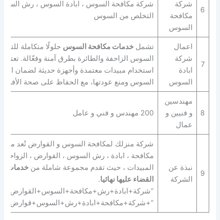
شركة
شركة مكافحة السوس ، ابادة السوس ، رش السوس 
6
مكافحة
التخلص من السوس
السوس
اعمال
تشمل
خدمات مكافحة السوس
حلولًا متكاملة للتخل
شركة
السوس الزاحفة والطائرة بطرق آمنة وفعّالة. تعتمد
7
ابادة
استخدام مبيدات معتمدة وأجهزة حديثة لضمان القضا
السوس
السوس ومنع عودتها، مع الحفاظ على صحة الأفراد و
مهندسين
8
و فنيين و
200 مهندس و فني و عامل
عمال
شركة منزلك لمكافحة السوس و القوارض تُعد من ال
مكافحة ، ابادة ، رش السوس ، القوارض ، الزواحف ب
نبذة عن
المبيدات ، حيث تقدم مجموعة شاملة من
خدمات ال
9
الشركة
القضاء عليها نهائيا
.
“شركة+ابادة+رش+مكافحة+السوس+القوارض+الز
“+شركة+مكافحة+ابادة+رش+السوس+قوارض+زو