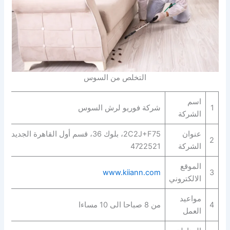
التخلص من السوس
اسم
1
شركة فوريو لرش السوس
الشركة
عنوان
2C2J+F75، بلوك 36، قسم أول القاهرة الج‬
2
الشركة
4722521
الموقع
www.kiiann.com
3
الالكتروني
مواعيد
4
من 8 صباحا الى 10 مساءا
العمل