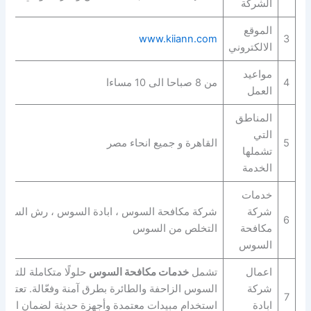
الشركة
الموقع
www.kiiann.com
3
الالكتروني
مواعيد
4
من 8 صباحا الى 10 مساءا
العمل
المناطق
التي
5
القاهرة و جميع انحاء مصر
تشملها
الخدمة
خدمات
شركة
شركة مكافحة السوس ، ابادة السوس ، رش السوس 
6
مكافحة
التخلص من السوس
السوس
اعمال
تشمل
خدمات مكافحة السوس
حلولًا متكاملة للتخل
شركة
السوس الزاحفة والطائرة بطرق آمنة وفعّالة. تعتمد
7
ابادة
استخدام مبيدات معتمدة وأجهزة حديثة لضمان القضا