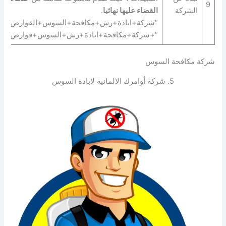
9
الشركة
القضاء عليها نهائيا
.
“شركة+ابادة+رش+مكافحة+السوس+القوارض+الز
“+شركة+مكافحة+ابادة+رش+السوس+قوارض+زو
شركة مكافحة السوس
5. شركة أوامرك الالمانية لابادة السوس