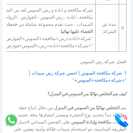
شركة مكافحة و ابادة و رش السوس تُعد من الشركات
مكافحة ، ابادة ، رش السوس ، القوارض ، الزواحف ب
نبذة عن
المبيدات ، حيث تقدم مجموعة شاملة من
خدمات ال
9
الشركة
القضاء عليها نهائيا
.
“شركة+ابادة+رش+مكافحة+السوس+القوارض+الز
“+شركة+مكافحة+ابادة+رش+السوس+قوارض+زو
افضل شركة رش السوس
1. شركة مكافحة السوس | احسن شركة رش مبيدات |
“+شركة+مكافحة+السوس+”
كيف يتم التخلص نهائيًا من السوس في المنزل؟
يتم
التخلص نهائيًا من السوس في المنزل
من خلال اتباع خطة
متكاملة تبدأ بتحديد نوع الحشرة ومصدر انتشارها بدقة. تعتمد
شركات
مكافحة وإبادة السوس
على الفحص الميداني لاختيار
الطريقة المناسبة، ثم استخدام مبيدات فعّالة وآمنة تقضي على