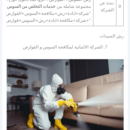
نبذة عن
9
مجموعة شاملة من
خدمات التخلص من السوس و القضا
الشركة
“شركة+ابادة+رش+مكافحة+السوس+القوارض+الز
“+شركة+مكافحة+ابادة+رش+السوس+قوارض+زو
رش المبيدات
7. الشركة الالمانية لمكافحة السوس و القوارض