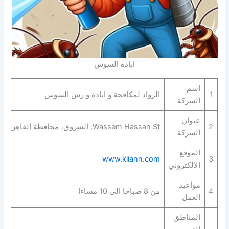
ابادة السوس
اسم
1
الرواد لمكافحة و ابادة و رش السوس
الشركة
عنوان
2
Wassem Hassan St, الشروق، محافظة القاهرة‬ 4921313
الشركة
الموقع
www.kiiann.com
3
الالكتروني
مواعيد
4
من 8 صباحا الى 10 مساءا
العمل
المناطق