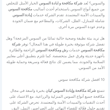
والسوس؟ تُعد
شركة مكافحة و ابادة السوس
الخيار الأمثل للتخلص
من جميع أنواع السوس باستخدام أحدث أساليب
مكافحة السوس
والمبيدات الآمنة المعتمدة. تقدم الشركة خدمات
إبادة السوس
شاملة للمنازل، الفلل، الشركات، والمطاعم مع ضمان الجودة
وعدم عودة السوس مرة أخرى.
هل تريد بيئة نظيفة وصحية خالية تمامًا من السوس المزعجة؟ وهل
تفضل شركة موثوقة بخبرة طويلة في هذا المجال؟ توفر
شركة
مكافحة السوس
خدمات
رش ومكافحة السوس
الزاحفة والطائرة
بأجهزة حديثة وفرق عمل متخصصة. كما تلتزم بتطبيق أعلى معايير
السلامة والجودة، مما يضمن لك نتائج فعالة وسريعة وحماية طويلة
الأمد من السوس.
10 افضل شركة مكافحة سوس
تتمتع
شركة مكافحة وإبادة السوس كيان
بخبرة واسعة في مجال
مكافحة جميع أنواع السوس المنزلية والزراعية، مع الاعتماد على
أحدث التقنيات والمبيدات الآمنة والمعتمدة. تحرص الشركة على
تقديم حلول فعّالة للقضاء النهائي على الصراصير، النمل، البق،