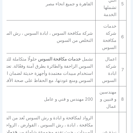
التي
5
القاهرة و جميع انحاء مصر
تشملها
الخدمة
خدمات
شركة
شركة مكافحة السوس ، ابادة السوس ، رش السوس 
6
مكافحة
التخلص من السوس
السوس
اعمال
تشمل
خدمات مكافحة السوس
حلولًا متكاملة للتخل
شركة
السوس الزاحفة والطائرة بطرق آمنة وفعّالة. تعتمد
7
ابادة
استخدام مبيدات معتمدة وأجهزة حديثة لضمان القضا
السوس
السوس ومنع عودتها، مع الحفاظ على صحة الأفراد و
مهندسين
8
و فنيين و
200 مهندس و فني و عامل
عمال
الرواد لمكافحة و ابادة و رش السوس تُعد من الشرك
مكافحة ، ابادة ، رش السوس ، القوارض ، الزواحف ب
نبذة عن
المبيدات ، حيث تقدم مجموعة شاملة من
خدمات ال