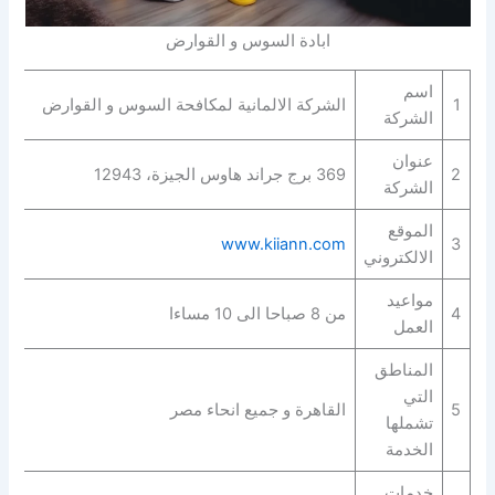
ابادة السوس و القوارض
اسم
1
الشركة الالمانية لمكافحة السوس و القوارض
الشركة
عنوان
2
369 برج جراند هاوس الجيزة، 12943
الشركة
الموقع
www.kiiann.com
3
الالكتروني
مواعيد
4
من 8 صباحا الى 10 مساءا
العمل
المناطق
التي
5
القاهرة و جميع انحاء مصر
تشملها
الخدمة
خدمات