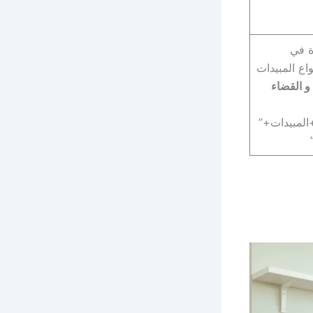
ة في
اع المبيدات
 القضاء
لمبيدات+”