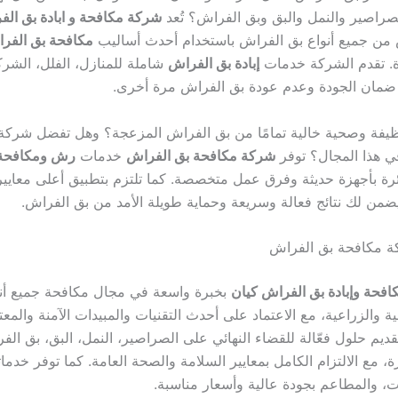
راصير والنمل والبق وبق الفراش؟ تُعد
شركة مكافحة و ابادة بق ال
 من جميع أنواع بق الفراش باستخدام أحدث أساليب
مكافحة بق الفر
دة. تقدم الشركة خدمات
إبادة بق الفراش
شاملة للمنازل، الفلل، الشر
ضمان الجودة وعدم عودة بق الفراش مرة أخرى.
نظيفة وصحية خالية تمامًا من بق الفراش المزعجة؟ وهل تفضل شركة
ي هذا المجال؟ توفر
شركة مكافحة بق الفراش
خدمات
رش ومكافحة 
ئرة بأجهزة حديثة وفرق عمل متخصصة. كما تلتزم بتطبيق أعلى معايير
يضمن لك نتائج فعالة وسريعة وحماية طويلة الأمد من بق الفراش.
فحة وإبادة بق الفراش كيان
بخبرة واسعة في مجال مكافحة جميع أنو
ة والزراعية، مع الاعتماد على أحدث التقنيات والمبيدات الآمنة والم
ديم حلول فعّالة للقضاء النهائي على الصراصير، النمل، البق، بق الف
، مع الالتزام الكامل بمعايير السلامة والصحة العامة. كما توفر خدماته
ت، والمطاعم بجودة عالية وأسعار مناسبة.