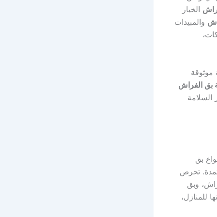
فراش
الخيار
اش
والمبيدات
كات،
 موثوقة
بق الفراش
 السلامة
اع بق
عتمدة. تحرص
راش، وبق
ا للمنازل،