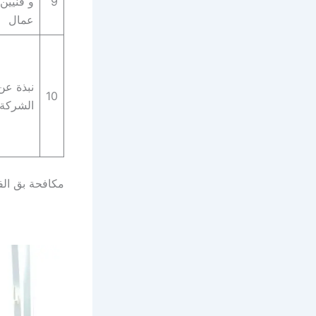
9
و فنيين 
عمال
نبذة عن
10
الشركة
مكافحة بق ال