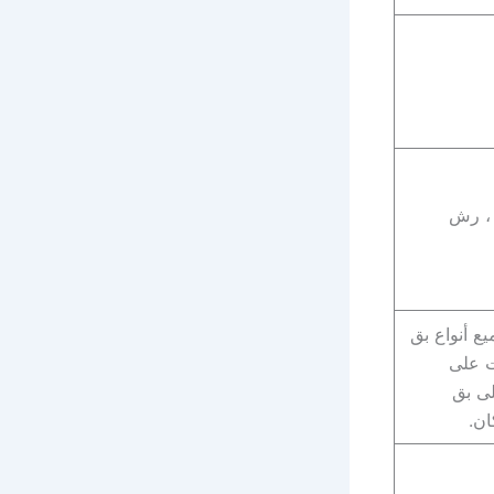
 ، رش
ع أنواع بق
ت على
لى بق
ان.