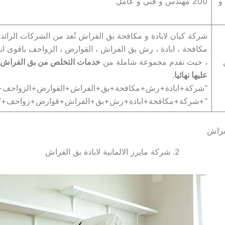
و
200 مهندس و فني و عامل
شركة كيان لابادة و مكافحة بق الفراش تُعد من الشركات الرائد
مكافحة ، ابادة ، رش بق الفراش ، القوارض ، الزواحف باقوى انو
، حيث تقدم مجموعة شاملة من
خدمات التخلص من بق الفراش و
عليها نهائيا
.
“شركة+ابادة+رش+مكافحة+بق+الفراش+القوارض+الزواحف+ا
“+شركة+مكافحة+ابادة+رش+بق+الفراش+قوارض+زواحف+”
فراش
2. شركة مايرز الالمانية لابادة بق الفراش