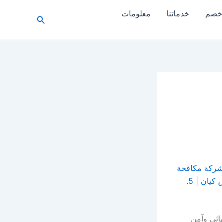
خدماتنا
معلومات
البحث
ل تتساءل عن اهمية شركة مكافحة
بق الفراش؟ | 3. اين تجد افضل شركة ابادة بق فراش ؟ | 4. شركه رش بق الفراش كيان | 5.
ائي وآمن