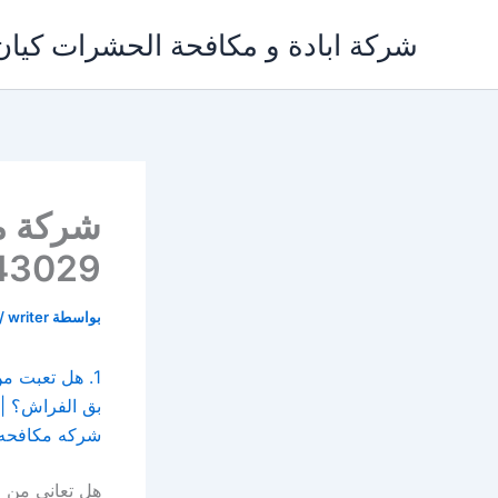
خطي
شركة ابادة و مكافحة الحشرات كيان
لى
لمحتوى
شركة مك
03143029
بواسطة
writer
/
شركه مكافحه بق الفراش | 6.
هل تعاني من 