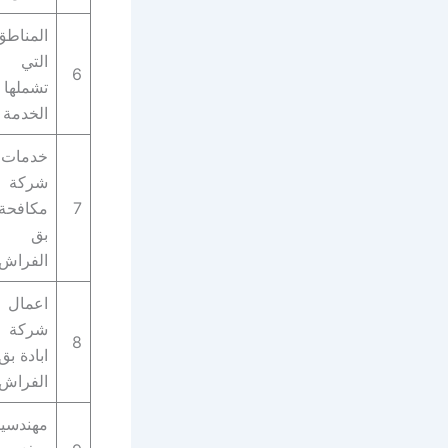
المناطق
التي
6
تشملها
الخدمة
خدمات
شركة
7
مكافحة
بق
الفراش
اعمال
شركة
8
ابادة بق
الفراش
مهندسي