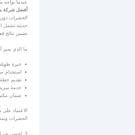
عندما تواجه م
أفضل شركة مك
الحشرات دون ع
حديثة تشمل الف
تضمن نتائج فع
ما الذي يميز
خبرة طويلة
استخدام مب
تقديم خطة 
خدمة سريعة دا
ضمان مكتو
الاعتماد على
الحشرات وتمنع
3. احسن شركة مكافحة حشرات في الشيخ زايد