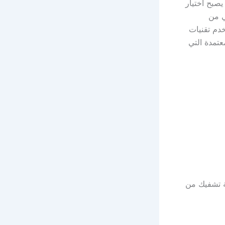
صبح اختيار
ي من
دم تقنيات
عتمدة التي
 تشفيك من