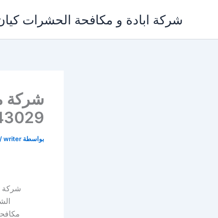
خطي
شركة ابادة و مكافحة الحشرات كيان
لى
لمحتوى
شركة م
03143029
بواسطة
writer
/
شركة مكاف
الش
مكافحة