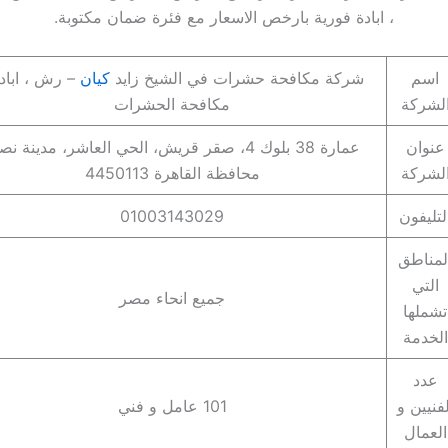
، ابادة فورية بارخص الاسعار مع فئرة ضمان مكتوبة.
اسم
شركة مكافحة حشرات في الشيخ زايد
كيان
– رش ، ابادة
لشركة
مكافحة الحشرات
عنوان
عمارة 38 بلوك 4، صقر قريش، الحي العاشر، مدينة نص
لشركة
محافظة القاهرة‬ 4450113
لتليفون
01003143029
لمناطق
التي
جميع انحاء مصر
تشملها
الخدمة
عدد
لفنيين و
101 عامل و فني
العمال